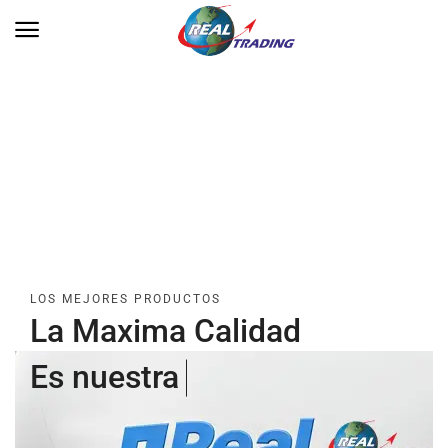
LOS MEJORES PRODUCTOS
La Maxima Calidad
E
s
n
u
e
s
t
r
a
p
r
i
o
r